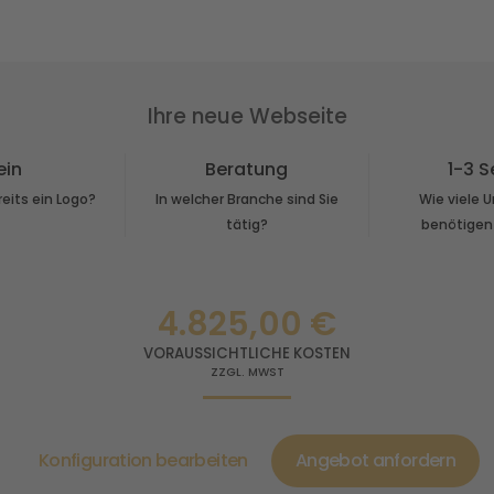
Ihre neue Webseite
ein
Beratung
1-3 S
eits ein Logo?
In welcher Branche sind Sie
Wie viele 
tätig?
benötigen
4.825,00 €
VORAUSSICHTLICHE KOSTEN
ZZGL. MWST
Konfiguration bearbeiten
Angebot anfordern