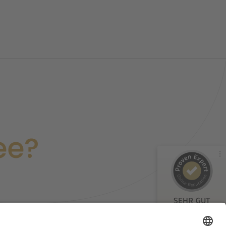
Kundenbewertungen und Erfahrungen zu
Erik Ivanov
ee?
100%
SEHR GUT
Empfehlungen auf
ProvenExpert.com
5,00 / 5,00
33
1
SEHR GUT
Bewertungen von 2
Bewertung auf
anderen Quellen
ProvenExpert.com
Erik Ivanov