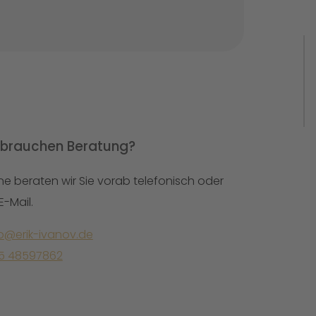
Start
Referenzen
Leistungen
Über Mich
 brauchen Beratung?
Blog
Neu
e beraten wir Sie vorab telefonisch oder
Kontakt
E-Mail.
lo@erik-ivanov.de
5 48597862