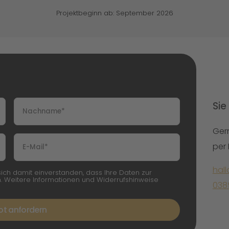
Projektbeginn ab:
September
2026
Sie
Gern
per 
hal
ich damit einverstanden, dass Ihre Daten zur
. Weitere Informationen und Widerrufshinweise
038
t anfordern